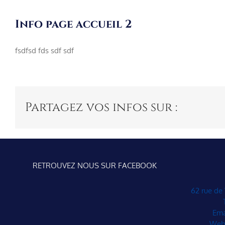
Passer
au
Info page accueil 2
contenu
fsdfsd fds sdf sdf
Partagez vos infos sur :
RETROUVEZ NOUS SUR FACEBOOK
62 rue de
Ema
Web