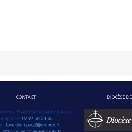
CONTACT
DIOCÈSE D
 Vannes, 56400 Sainte Anne d'Auray
Téléphone:
02 97 58 54 85
il:
foyer.jean.paul2@orange.fr
:
http://www.foyerjeanpaul2.fr