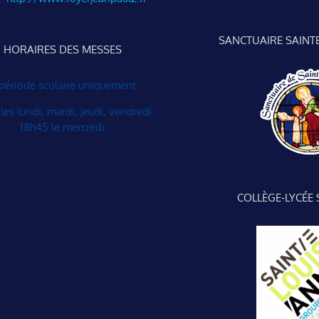
SANCTUAIRE SAINT
HORAIRES DES MESSES
période scolaire uniquement :
les lundi, mardi, jeudi, vendredi
18h45 le mercredi
COLLÈGE-LYCÉE 