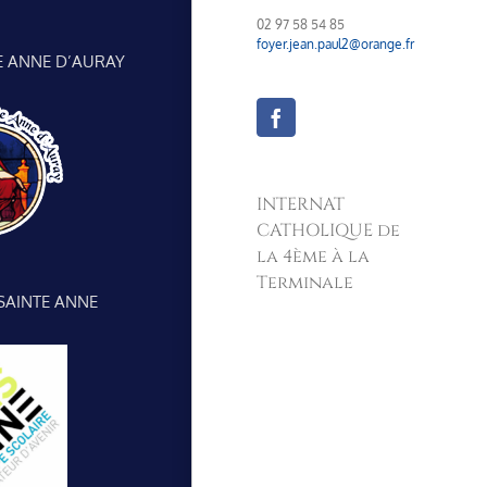
02 97 58 54 85
foyer.jean.paul2@orange.fr
E ANNE D’AURAY
Facebook
INTERNAT
CATHOLIQUE de
la 4ème à la
Terminale
SAINTE ANNE