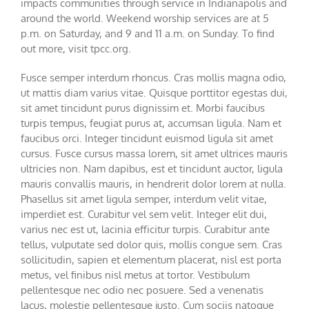
impacts communities through service in Indianapolis and
around the world. Weekend worship services are at 5
p.m. on Saturday, and 9 and 11 a.m. on Sunday. To find
out more, visit tpcc.org.
Fusce semper interdum rhoncus. Cras mollis magna odio,
ut mattis diam varius vitae. Quisque porttitor egestas dui,
sit amet tincidunt purus dignissim et. Morbi faucibus
turpis tempus, feugiat purus at, accumsan ligula. Nam et
faucibus orci. Integer tincidunt euismod ligula sit amet
cursus. Fusce cursus massa lorem, sit amet ultrices mauris
ultricies non. Nam dapibus, est et tincidunt auctor, ligula
mauris convallis mauris, in hendrerit dolor lorem at nulla.
Phasellus sit amet ligula semper, interdum velit vitae,
imperdiet est. Curabitur vel sem velit. Integer elit dui,
varius nec est ut, lacinia efficitur turpis. Curabitur ante
tellus, vulputate sed dolor quis, mollis congue sem. Cras
sollicitudin, sapien et elementum placerat, nisl est porta
metus, vel finibus nisl metus at tortor. Vestibulum
pellentesque nec odio nec posuere. Sed a venenatis
lacus, molestie pellentesque justo. Cum sociis natoque